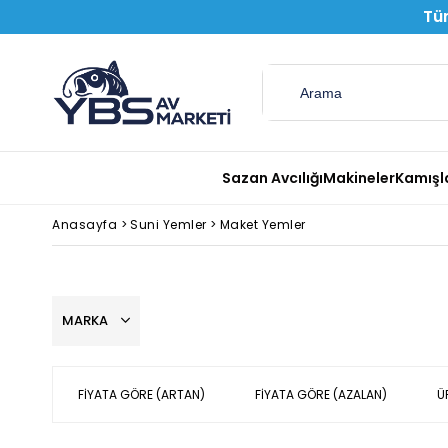
Tüm
Sazan Avcılığı
Makineler
Kamışl
Anasayfa
>
Suni Yemler
>
Maket Yemler
MARKA
FIYATA GÖRE (ARTAN)
FIYATA GÖRE (AZALAN)
Ü