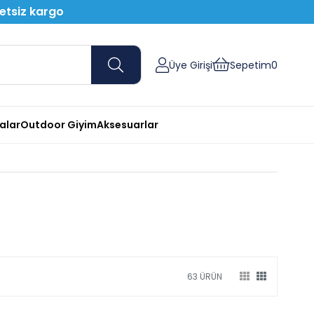
retsiz kargo
Üye Girişi
Sepetim
0
nalar
Outdoor Giyim
Aksesuarlar
63 ÜRÜN