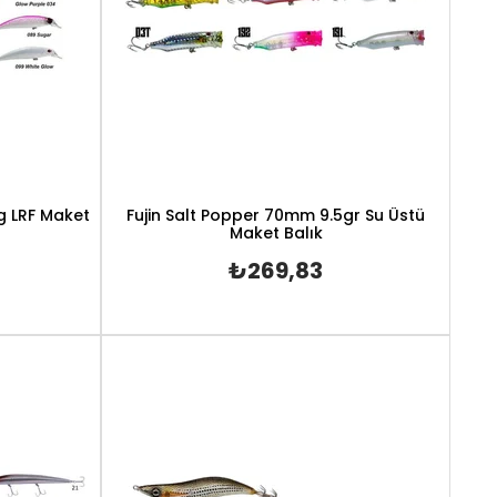
g LRF Maket
Fujin Salt Popper 70mm 9.5gr Su Üstü
Maket Balık
₺269,83