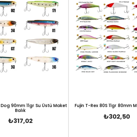
e Dog 90mm 11gr Su Üstü Maket
Fujin T-Rex 80S 11gr 80mm M
Balık
₺302,50
₺317,02