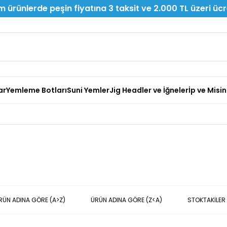
 ürünlerde peşin fiyatına 3 taksit ve 2.000 TL üzeri üc
ar
Yemleme Botları
Suni Yemler
Jig Headler ve İğneler
İp ve Misi
RÜN ADINA GÖRE (A>Z)
ÜRÜN ADINA GÖRE (Z<A)
STOKTAKILER