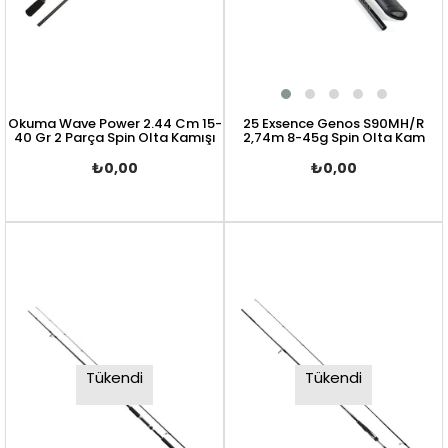
Okuma Wave Power 2.44 Cm 15-
25 Exsence Genos S90MH/R
40 Gr 2 Parça Spin Olta Kamışı
2,74m 8-45g Spin Olta Kam
₺0,00
₺0,00
Tükendi
Tükendi