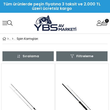
Tüm ürünlerde peşin fiyatına 3 taksit ve 2.000 TL
üzeri ücretsiz kargo
0
Spin Kamışları
Sıralama
Filtreleme