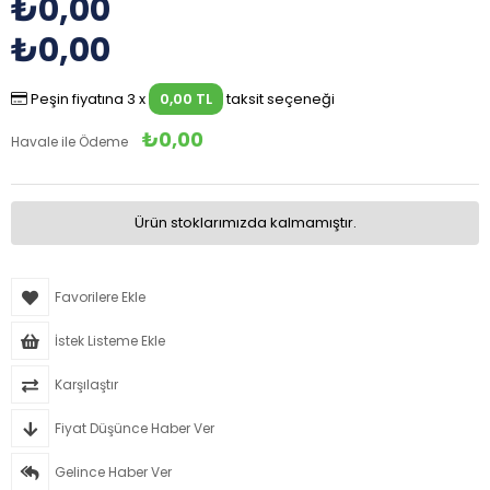
₺0,00
₺0,00
Peşin fiyatına 3 x
0,00 TL
taksit seçeneği
₺0,00
Havale ile Ödeme
Ürün stoklarımızda kalmamıştır.
Favorilere Ekle
İstek Listeme Ekle
Karşılaştır
Fiyat Düşünce Haber Ver
Gelince Haber Ver