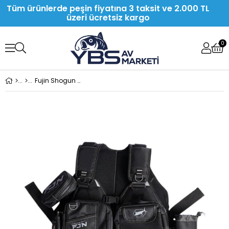
Tüm ürünlerde peşin fiyatına 3 taksit ve 2.000 TL
üzeri ücretsiz kargo
0
Fujin Shogun Vest Spin Yeleği