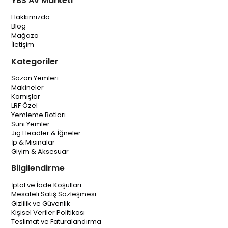
YBS Av Marketi
Hakkımızda
Blog
Mağaza
İletişim
Kategoriler
Sazan Yemleri
Makineler
Kamışlar
LRF Özel
Yemleme Botları
Suni Yemler
Jig Headler & İğneler
İp & Misinalar
Giyim & Aksesuar
Bilgilendirme
İptal ve İade Koşulları
Mesafeli Satış Sözleşmesi
Gizlilik ve Güvenlik
Kişisel Veriler Politikası
Teslimat ve Faturalandırma