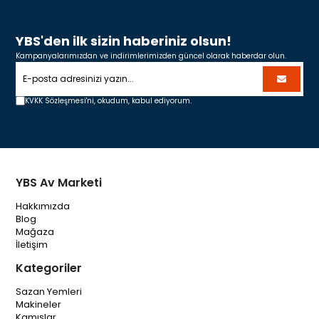
YBS'den ilk sizin haberiniz olsun!
Kampanyalarımızdan ve indirimlerimizden güncel olarak haberdar olun.
KVKK Sözleşmesi'ni,
okudum, kabul ediyorum.
YBS Av Marketi
Hakkımızda
Blog
Mağaza
İletişim
Kategoriler
Sazan Yemleri
Makineler
Kamışlar