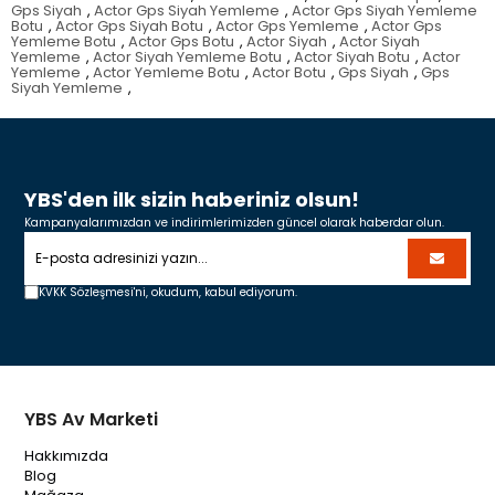
Gps Siyah
,
Actor Gps Siyah Yemleme
,
Actor Gps Siyah Yemleme
Botu
,
Actor Gps Siyah Botu
,
Actor Gps Yemleme
,
Actor Gps
Yemleme Botu
,
Actor Gps Botu
,
Actor Siyah
,
Actor Siyah
Yemleme
,
Actor Siyah Yemleme Botu
,
Actor Siyah Botu
,
Actor
Yemleme
,
Actor Yemleme Botu
,
Actor Botu
,
Gps Siyah
,
Gps
Siyah Yemleme
,
YBS'den ilk sizin haberiniz olsun!
Kampanyalarımızdan ve indirimlerimizden güncel olarak haberdar olun.
KVKK Sözleşmesi'ni,
okudum, kabul ediyorum.
YBS Av Marketi
Hakkımızda
Blog