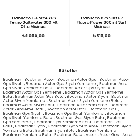
Trabucco T-Force XPS
Trabucco XPS Surf FP
Tekno Saltwater 300 Mt
Fluoro Power 300mt Surf
S
Olta Misinası
Misinası
₺1.050,00
₺816,00
Etiketler
Boatman
,
Boatman Actor
,
Boatman Actor Gps
,
Boatman Actor
Gps Siyah
,
Boatman Actor Gps Siyah Yemleme
,
Boatman Actor
Gps Siyah Yemleme Botu
,
Boatman Actor Gps Siyah Botu
,
Boatman Actor Gps Yemleme
,
Boatman Actor Gps Yemleme
Botu
,
Boatman Actor Gps Botu
,
Boatman Actor Siyah
,
Boatman
Actor Siyah Yemleme
,
Boatman Actor Siyah Yemleme Botu
,
Boatman Actor Siyah Botu
,
Boatman Actor Yemleme
,
Boatman
Actor Yemleme Botu
,
Boatman Actor Botu
,
Boatman Gps
,
Boatman Gps Siyah
,
Boatman Gps Siyah Yemleme
,
Boatman
Gps Siyah Yemleme Botu
,
Boatman Gps Siyah Botu
,
Boatman
Gps Yemleme
,
Boatman Gps Yemleme Botu
,
Boatman Gps
Botu
,
Boatman Siyah
,
Boatman Siyah Yemleme
,
Boatman Siyah
Yemleme Botu
,
Boatman Siyah Botu
,
Boatman Yemleme
,
Boatman Yemleme Botu
,
Boatman Botu
,
Actor
,
Actor Gps
,
Actor