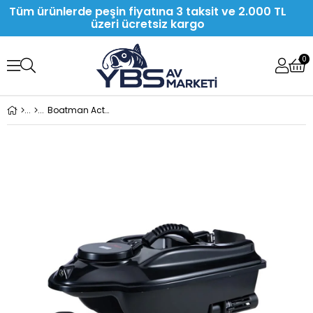
Tüm ürünlerde peşin fiyatına 3 taksit ve 2.000 TL
üzeri ücretsiz kargo
0
Boatman Actor Gps Siyah Yemleme Botu