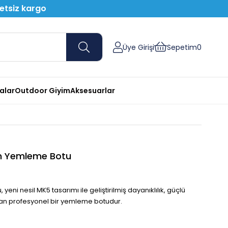
retsiz kargo
Üye Girişi
Sepetim
0
nalar
Outdoor Giyim
Aksesuarlar
n Yemleme Botu
 nesil MK5 tasarımı ile geliştirilmiş dayanıklılık, güçlü
unan profesyonel bir yemleme botudur.