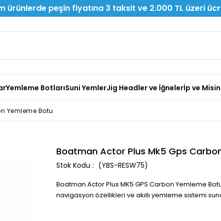
 ürünlerde peşin fiyatına 3 taksit ve 2.000 TL üzeri üc
ar
Yemleme Botları
Suni Yemler
Jig Headler ve İğneler
İp ve Misi
on Yemleme Botu
Boatman Actor Plus Mk5 Gps Carbo
(YBS-RESW75)
Boatman Actor Plus MK5 GPS Carbon Yemleme Botu, yeni
navigasyon özellikleri ve akıllı yemleme sistemi s