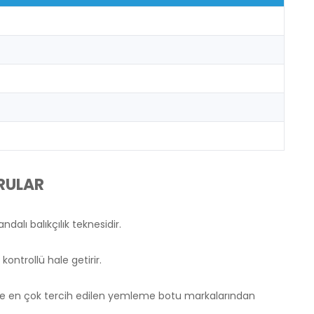
RULAR
lı balıkçılık teknesidir.
ontrollü hale getirir.
inde en çok tercih edilen yemleme botu markalarından