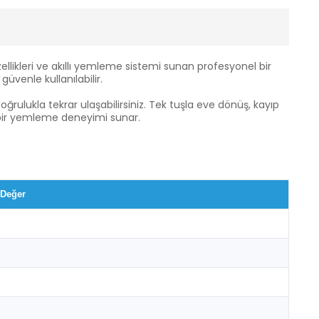
llikleri ve akıllı yemleme sistemi sunan profesyonel bir
venle kullanılabilir.
oğrulukla tekrar ulaşabilirsiniz. Tek tuşla eve dönüş, kayıp
bir yemleme deneyimi sunar.
Değer