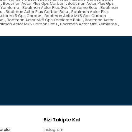
,
Boatman Actor Plus Gps Carbon
,
Boatman Actor Plus Gps
s Yemleme
,
Boatman Actor Plus Gps Yemleme Botu
,
Boatman
tu
,
Boatman Actor Plus Carbon Botu
,
Boatman Actor Plus
ctor Mk5 Gps Carbon
,
Boatman Actor Mk5 Gps Carbon
me
,
Boatman Actor Mk5 Gps Yemleme Botu
,
Boatman Actor
atman Actor Mk5 Carbon Botu
,
Boatman Actor Mk5 Yemleme
,
Bizi Takipte Kal
orular
Instagram