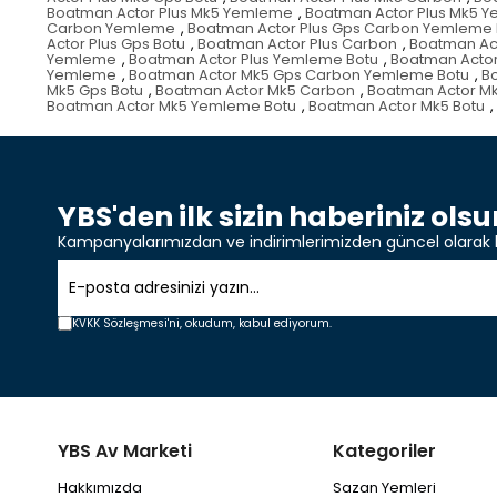
Boatman Actor Plus Mk5 Yemleme
,
Boatman Actor Plus Mk5 
Carbon Yemleme
,
Boatman Actor Plus Gps Carbon Yemleme 
Actor Plus Gps Botu
,
Boatman Actor Plus Carbon
,
Boatman Ac
Yemleme
,
Boatman Actor Plus Yemleme Botu
,
Boatman Actor
Yemleme
,
Boatman Actor Mk5 Gps Carbon Yemleme Botu
,
B
Mk5 Gps Botu
,
Boatman Actor Mk5 Carbon
,
Boatman Actor M
Boatman Actor Mk5 Yemleme Botu
,
Boatman Actor Mk5 Botu
,
YBS'den ilk sizin haberiniz olsu
Kampanyalarımızdan ve indirimlerimizden güncel olarak 
KVKK Sözleşmesi'ni,
okudum, kabul ediyorum.
YBS Av Marketi
Kategoriler
Hakkımızda
Sazan Yemleri