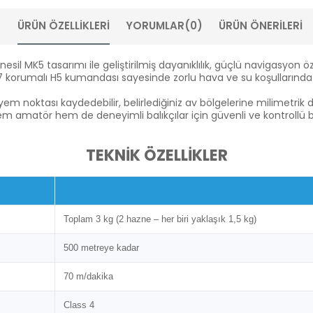
ÜRÜN ÖZELLIKLERI
YORUMLAR
(0)
ÜRÜN ÖNERILERI
MK5 tasarımı ile geliştirilmiş dayanıklılık, güçlü navigasyon öze
korumalı H5 kumandası sayesinde zorlu hava ve su koşullarında gü
yem noktası kaydedebilir, belirlediğiniz av bölgelerine milimetrik d
 amatör hem de deneyimli balıkçılar için güvenli ve kontrollü 
TEKNİK ÖZELLİKLER
Toplam 3 kg (2 hazne – her biri yaklaşık 1,5 kg)
500 metreye kadar
70 m/dakika
Class 4