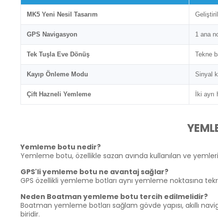
MK5 Yeni Nesil Tasarım
Geliştir
GPS Navigasyon
1 ana no
Tek Tuşla Eve Dönüş
Tekne b
Kayıp Önleme Modu
Sinyal 
Çift Hazneli Yemleme
İki ayrı
YEML
Yemleme botu nedir?
Yemleme botu, özellikle sazan avında kullanılan ve yemleri
GPS'li yemleme botu ne avantaj sağlar?
GPS özellikli yemleme botları aynı yemleme noktasına tekrar 
Neden Boatman yemleme botu tercih edilmelidir?
Boatman yemleme botları sağlam gövde yapısı, akıllı naviga
biridir.