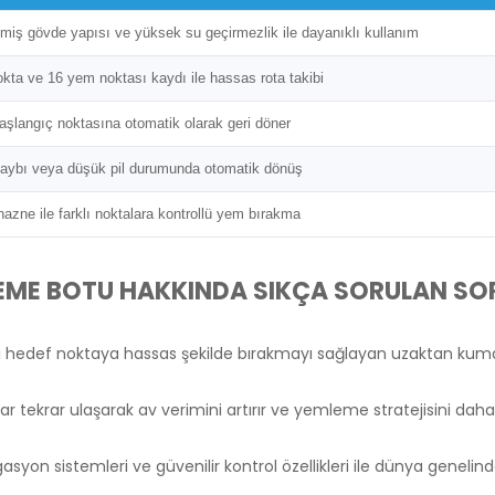
ilmiş gövde yapısı ve yüksek su geçirmezlik ile dayanıklı kullanım
kta ve 16 yem noktası kaydı ile hassas rota takibi
aşlangıç noktasına otomatik olarak geri döner
kaybı veya düşük pil durumunda otomatik dönüş
 hazne ile farklı noktalara kontrollü yem bırakma
EME BOTU HAKKINDA SIKÇA SORULAN SO
 hedef noktaya hassas şekilde bırakmayı sağlayan uzaktan kumanda
tekrar ulaşarak av verimini artırır ve yemleme stratejisini daha k
syon sistemleri ve güvenilir kontrol özellikleri ile dünya genel