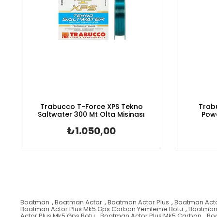
Trabucco T-Force XPS Tekno
Trabu
Saltwater 300 Mt Olta Misinası
Powe
₺1.050,00
Boatman
,
Boatman Actor
,
Boatman Actor Plus
,
Boatman Acto
Boatman Actor Plus Mk5 Gps Carbon Yemleme Botu
,
Boatman 
Actor Plus Mk5 Gps Botu
,
Boatman Actor Plus Mk5 Carbon
,
Bo