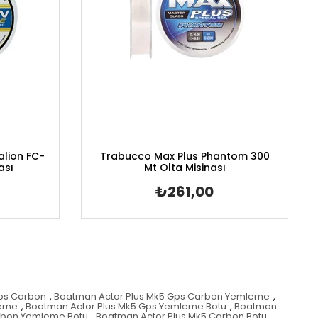
alion FC-
Trabucco Max Plus Phantom 300
ası
Mt Olta Misinası
₺261,00
Gps Carbon
,
Boatman Actor Plus Mk5 Gps Carbon Yemleme
,
leme
,
Boatman Actor Plus Mk5 Gps Yemleme Botu
,
Boatman
rbon Yemleme Botu
,
Boatman Actor Plus Mk5 Carbon Botu
,