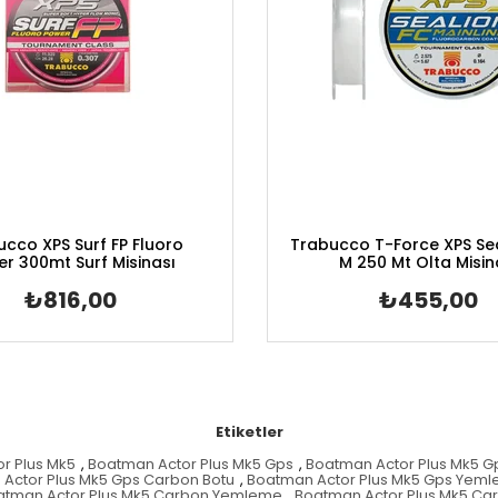
cco XPS Surf FP Fluoro
Trabucco T-Force XPS Se
r 300mt Surf Misinası
M 250 Mt Olta Misin
₺816,00
₺455,00
Etiketler
r Plus Mk5
,
Boatman Actor Plus Mk5 Gps
,
Boatman Actor Plus Mk5 
Actor Plus Mk5 Gps Carbon Botu
,
Boatman Actor Plus Mk5 Gps Yem
atman Actor Plus Mk5 Carbon Yemleme
,
Boatman Actor Plus Mk5 Ca