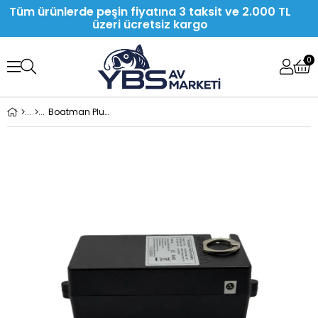
Tüm ürünlerde peşin fiyatına 3 taksit ve 2.000 TL
üzeri ücretsiz kargo
0
Boatman Plus ve Mk5 10Ah Batarya